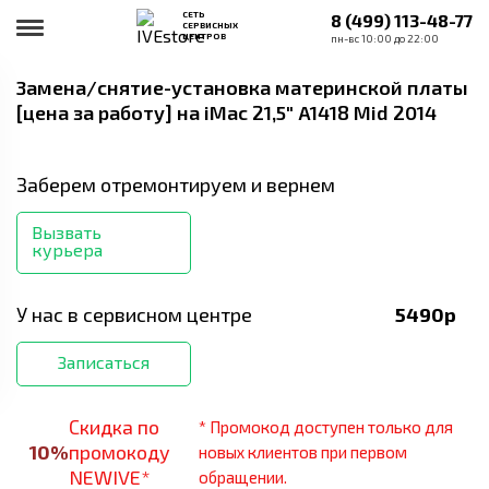
СЕТЬ
8 (499) 113-48-77
СЕРВИСНЫХ
ЦЕНТРОВ
пн-вс 10:00 до 22:00
Замена/снятие-установка материнской платы
[цена за работу]
на iMac 21,5" A1418 Mid 2014
Заберем отремонтируем и вернем
Вызвать
курьера
У нас в сервисном центре
5490
р
Записаться
Скидка по
* Промокод доступен только для
10
%
промокоду
новых клиентов при первом
NEWIVE*
обращении.