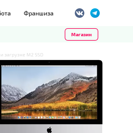
бота
Франшиза
Магазин
ри загрузке M2 SSD