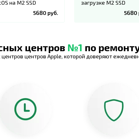
OS на M2 SSD
загрузке M2 SSD
5680 руб.
5680 
исных центров
№1
по ремонту
 центров центров Apple, которой доверяют ежеднев