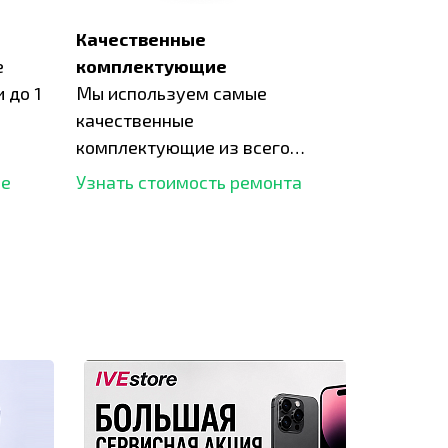
Качественные
е
комплектующие
 до 1
Мы используем самые
качественные
комплектующие из всего
рынка и используем самое
ше
Узнать стоимость ремонта
современное оборудование
для ремонта.