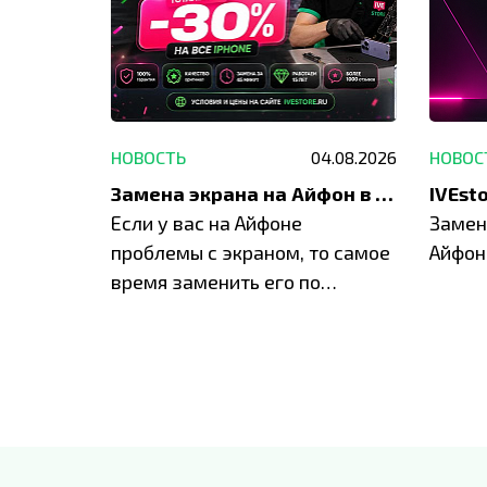
29.05.2026
НОВОСТЬ
04.08.2026
НОВОС
Акция: до -30% на весь ремонт техники Apple
Замена экрана на Айфон в Москве и Балашихе
ю акцию
Если у вас на Айфоне
Замен
а весь
проблемы с экраном, то самое
Айфон
время заменить его по
специальным условиям в
IVEstore