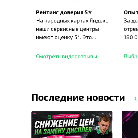
Рейтинг доверия 5⭐
Опыт
На народных картах Яндекс
За д
наши сервисные центры
отре
имеют оценку 5*. Это
180 0
подтверждено сотнями
нара
отзывов,
опыт.
Смотреть видеоотзывы
Выбр
Последние новости
С