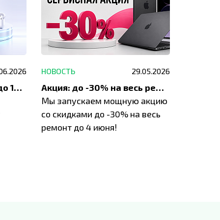
.06.2026
НОВОСТЬ
29.05.2026
НОВОСТЬ
До 1200 ₽ на ремонт и до 1500 ₽ на покупку техники Apple
Акция: до -30% на весь ремонт техники Apple
Мы запускаем мощную акцию
Если у в
у
со скидками до -30% на весь
проблем
ремонт до 4 июня!
время з
специал
IVEstore