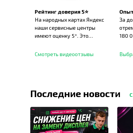
Рейтинг доверия 5⭐
Опыт
На народных картах Яндекс
За д
наши сервисные центры
отре
имеют оценку 5*. Это
180 0
подтверждено сотнями
нара
отзывов,
опыт.
Смотреть видеоотзывы
Выбр
Последние новости
С