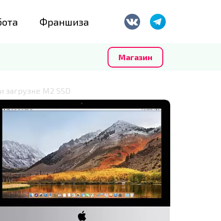
бота
Франшиза
Магазин
ри загрузке M2 SSD