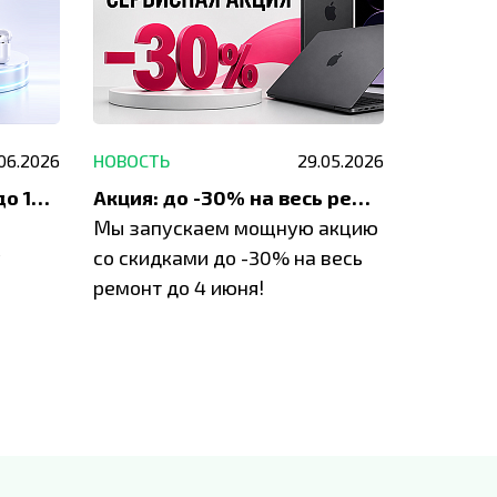
.06.2026
НОВОСТЬ
29.05.2026
НОВОСТЬ
До 1200 ₽ на ремонт и до 1500 ₽ на покупку техники Apple
Акция: до -30% на весь ремонт техники Apple
Мы запускаем мощную акцию
Если у в
у
со скидками до -30% на весь
проблем
ремонт до 4 июня!
время з
специал
IVEstore