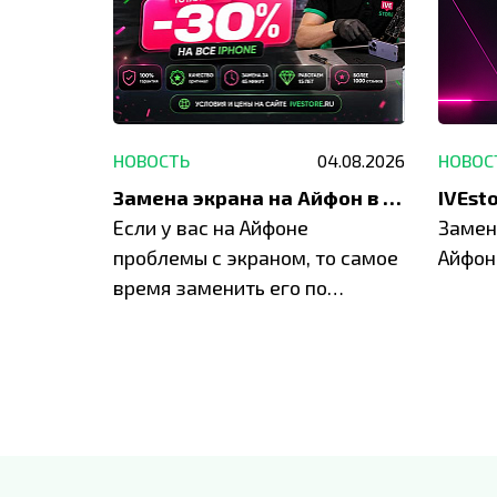
29.05.2026
НОВОСТЬ
04.08.2026
НОВОС
Акция: до -30% на весь ремонт техники Apple
Замена экрана на Айфон в Москве и Балашихе
ю акцию
Если у вас на Айфоне
Замен
а весь
проблемы с экраном, то самое
Айфон
время заменить его по
специальным условиям в
IVEstore