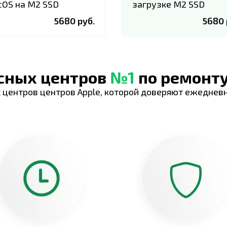
OS на M2 SSD
загрузке M2 SSD
5680 руб.
5680 
исных центров
№1
по ремонту
 центров центров Apple, которой доверяют ежеднев