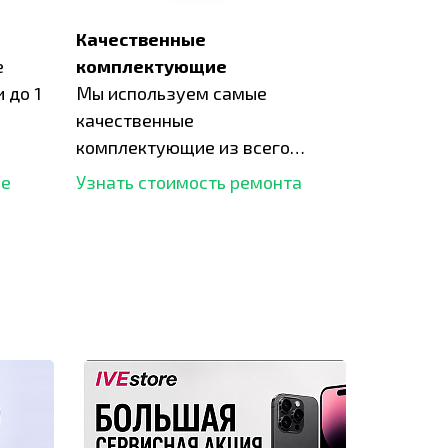
Качественные
е
комплектующие
 до 1
Мы используем самые
качественные
комплектующие из всего
рынка и используем самое
ше
Узнать стоимость ремонта
современное оборудование
для ремонта.