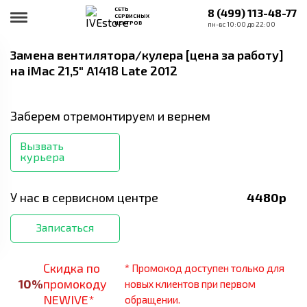
СЕТЬ
8 (499) 113-48-77
СЕРВИСНЫХ
ЦЕНТРОВ
пн-вс 10:00 до 22:00
Замена вентилятора/кулера [цена за работу]
на iMac 21,5" A1418 Late 2012
Заберем отремонтируем и вернем
Вызвать
курьера
У нас в сервисном центре
4480
р
Записаться
Скидка по
* Промокод доступен только для
10
%
промокоду
новых клиентов при первом
NEWIVE*
обращении.