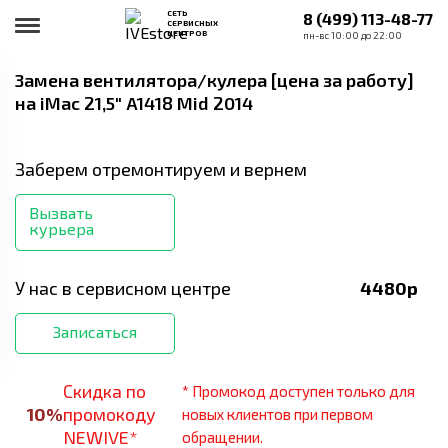
СЕТЬ
8 (499) 113-48-77
СЕРВИСНЫХ
ЦЕНТРОВ
пн-вс 10:00 до 22:00
Замена вентилятора/кулера [цена за работу]
на iMac 21,5" A1418 Mid 2014
Заберем отремонтируем и вернем
Вызвать
курьера
У нас в сервисном центре
4480
р
Записаться
Скидка по
* Промокод доступен только для
10
%
промокоду
новых клиентов при первом
NEWIVE*
обращении.