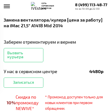
СЕТЬ
8 (499) 113-48-77
СЕРВИСНЫХ
ЦЕНТРОВ
пн-вс 10:00 до 22:00
Замена вентилятора/кулера [цена за работу]
на iMac 21,5" A1418 Mid 2014
Заберем отремонтируем и вернем
Вызвать
курьера
У нас в сервисном центре
4480
р
Записаться
Скидка по
* Промокод доступен только для
10
%
промокоду
новых клиентов при первом
NEWIVE*
обращении.