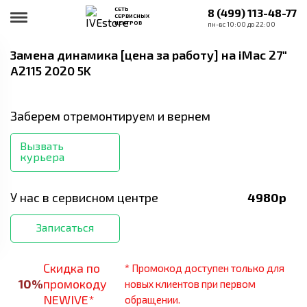
СЕТЬ
8 (499) 113-48-77
СЕРВИСНЫХ
ЦЕНТРОВ
пн-вс 10:00 до 22:00
Замена динамика [цена за работу]
на iMac 27"
A2115 2020 5K
Заберем отремонтируем и вернем
Вызвать
курьера
У нас в сервисном центре
4980
р
Записаться
Скидка по
* Промокод доступен только для
10
%
промокоду
новых клиентов при первом
NEWIVE*
обращении.