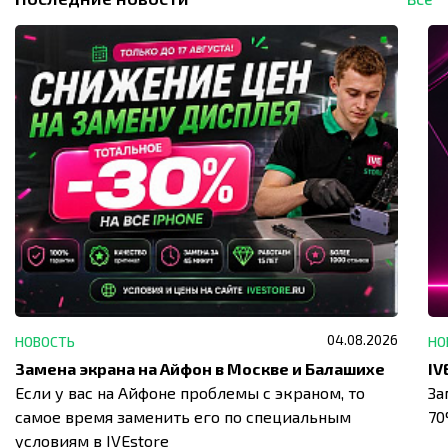
04.08.2026
НОВОСТЬ
НО
Замена экрана на Айфон в Москве и Балашихе
Если у вас на Айфоне проблемы с экраном, то
За
самое время заменить его по специальным
7
условиям в IVEstore