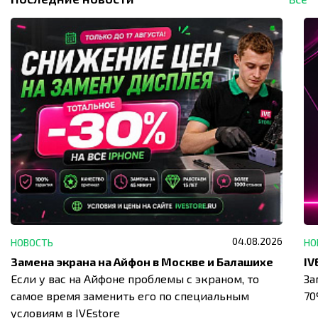
04.08.2026
НОВОСТЬ
НО
Замена экрана на Айфон в Москве и Балашихе
Если у вас на Айфоне проблемы с экраном, то
За
самое время заменить его по специальным
7
условиям в IVEstore