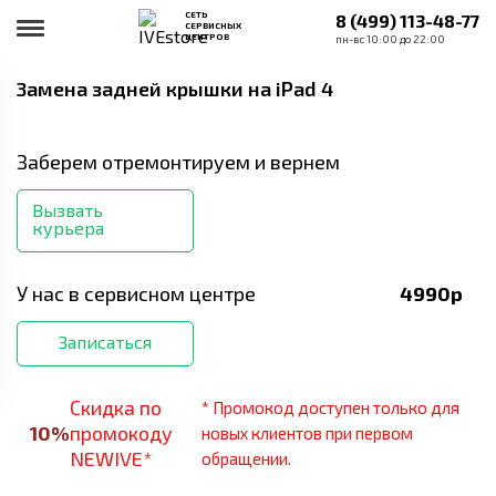
СЕТЬ
8 (499) 113-48-77
СЕРВИСНЫХ
ЦЕНТРОВ
пн-вс 10:00 до 22:00
Замена задней крышки
на iPad 4
Заберем отремонтируем и вернем
Вызвать
курьера
У нас в сервисном центре
4990
р
Записаться
Скидка по
* Промокод доступен только для
10
%
промокоду
новых клиентов при первом
NEWIVE*
обращении.