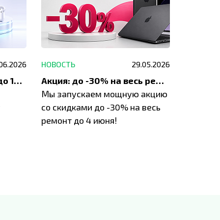
.06.2026
НОВОСТЬ
29.05.2026
НОВОСТЬ
До 1200 ₽ на ремонт и до 1500 ₽ на покупку техники Apple
Акция: до -30% на весь ремонт техники Apple
Мы запускаем мощную акцию
Если у в
у
со скидками до -30% на весь
проблем
ремонт до 4 июня!
время з
специал
IVEstore