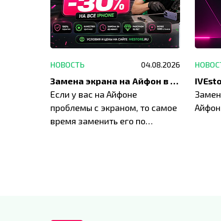
29.05.2026
НОВОСТЬ
04.08.2026
НОВОС
Акция: до -30% на весь ремонт техники Apple
Замена экрана на Айфон в Москве и Балашихе
ю акцию
Если у вас на Айфоне
Замен
а весь
проблемы с экраном, то самое
Айфон
время заменить его по
специальным условиям в
IVEstore