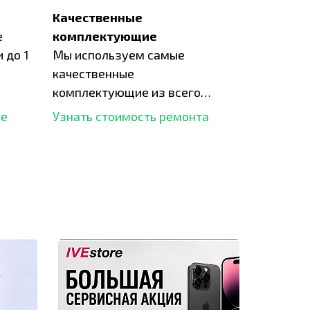
Качественные
е
комплектующие
 до 1
Мы используем самые
качественные
комплектующие из всего
рынка и используем самое
ше
Узнать стоимость ремонта
современное оборудование
для ремонта.