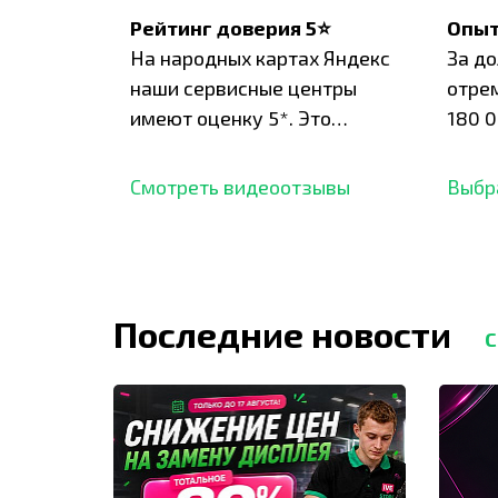
Рейтинг доверия 5⭐
Опыт
На народных картах Яндекс
За д
наши сервисные центры
отре
имеют оценку 5*. Это
180 0
подтверждено сотнями
нара
отзывов,
опыт.
Смотреть видеоотзывы
Выбр
Последние новости
С