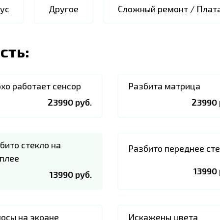
ус
Другое
Сложный ремонт / Плат
сть:
хо работает сенсор
Разбита матрица
23990 руб.
23990 
бито стекло на
Разбито переднее ст
плее
13990 
13990 руб.
осы на экране
Искажены цвета