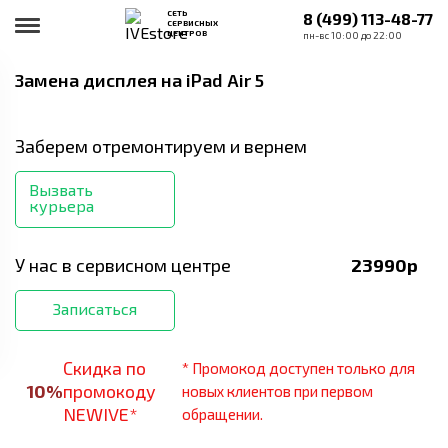
СЕТЬ
8 (499) 113-48-77
СЕРВИСНЫХ
ЦЕНТРОВ
пн-вс 10:00 до 22:00
Замена дисплея
на iPad Air 5
Заберем отремонтируем и вернем
Вызвать
курьера
У нас в сервисном центре
23990
р
Записаться
Скидка по
* Промокод доступен только для
10
%
промокоду
новых клиентов при первом
NEWIVE*
обращении.