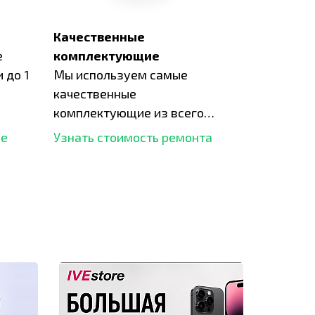
Качественные
е
комплектующие
 до 1
Мы используем самые
качественные
комплектующие из всего
рынка и используем самое
ше
Узнать стоимость ремонта
современное оборудование
для ремонта.