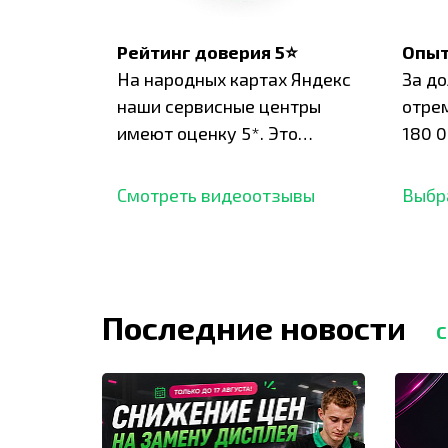
Рейтинг доверия 5⭐
Опыт
На народных картах Яндекс
За д
наши сервисные центры
отре
имеют оценку 5*. Это
180 0
подтверждено сотнями
нара
отзывов,
опыт.
Смотреть видеоотзывы
Выбр
Последние новости
С