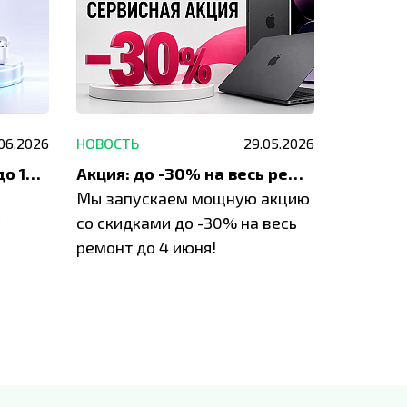
.06.2026
НОВОСТЬ
29.05.2026
НОВОСТЬ
До 1200 ₽ на ремонт и до 1500 ₽ на покупку техники Apple
Акция: до -30% на весь ремонт техники Apple
Мы запускаем мощную акцию
Если у в
у
со скидками до -30% на весь
проблем
ремонт до 4 июня!
время з
специал
IVEstore