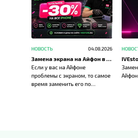
29.05.2026
НОВОСТЬ
04.08.2026
НОВОС
Акция: до -30% на весь ремонт техники Apple
Замена экрана на Айфон в Москве и Балашихе
ю акцию
Если у вас на Айфоне
Замен
а весь
проблемы с экраном, то самое
Айфон
время заменить его по
специальным условиям в
IVEstore