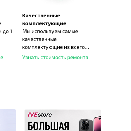
Качественные
е
комплектующие
 до 1
Мы используем самые
качественные
комплектующие из всего
рынка и используем самое
ше
Узнать стоимость ремонта
современное оборудование
для ремонта.