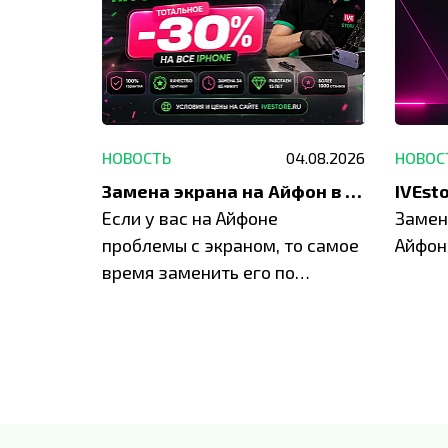
29.05.2026
НОВОСТЬ
04.08.2026
НОВОС
Акция: до -30% на весь ремонт техники Apple
Замена экрана на Айфон в Москве и Балашихе
ю акцию
Если у вас на Айфоне
Замен
а весь
проблемы с экраном, то самое
Айфон
время заменить его по
специальным условиям в
IVEstore