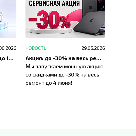
.06.2026
НОВОСТЬ
29.05.2026
НОВОСТЬ
До 1200 ₽ на ремонт и до 1500 ₽ на покупку техники Apple
Акция: до -30% на весь ремонт техники Apple
Мы запускаем мощную акцию
Если у в
у
со скидками до -30% на весь
проблем
ремонт до 4 июня!
время з
специал
IVEstore