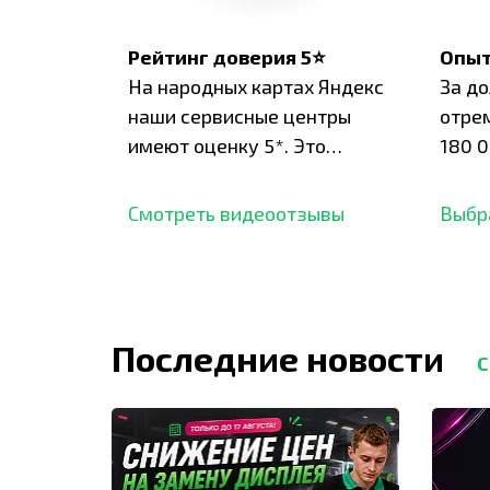
Рейтинг доверия 5⭐
Опыт
На народных картах Яндекс
За д
наши сервисные центры
отре
имеют оценку 5*. Это
180 0
подтверждено сотнями
нара
отзывов,
опыт.
Смотреть видеоотзывы
Выбр
Последние новости
С