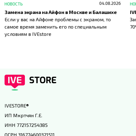
04.08.2026
НОВОСТЬ
НО
Замена экрана на Айфон в Москве и Балашихе
Если у вас на Айфоне проблемы с экраном, то
За
самое время заменить его по специальным
7
условиям в IVEstore
IVESTORE
®
ИП Мкртчян Г.Е.
ИНН 772157254385
ОГРН 316774600321511