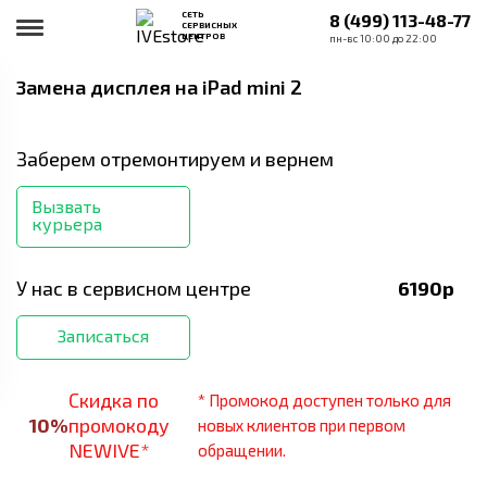
СЕТЬ
8 (499) 113-48-77
СЕРВИСНЫХ
ЦЕНТРОВ
пн-вс 10:00 до 22:00
Замена дисплея
на iPad mini 2
Заберем отремонтируем и вернем
Вызвать
курьера
У нас в сервисном центре
6190
р
Записаться
Скидка по
* Промокод доступен только для
10
%
промокоду
новых клиентов при первом
NEWIVE*
обращении.