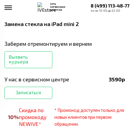
СЕТЬ
8 (499) 113-48-77
СЕРВИСНЫХ
ЦЕНТРОВ
пн-вс 10:00 до 22:00
Замена стекла
на iPad mini 2
Заберем отремонтируем и вернем
Вызвать
курьера
У нас в сервисном центре
3590
р
Записаться
Скидка по
* Промокод доступен только для
10
%
промокоду
новых клиентов при первом
NEWIVE*
обращении.