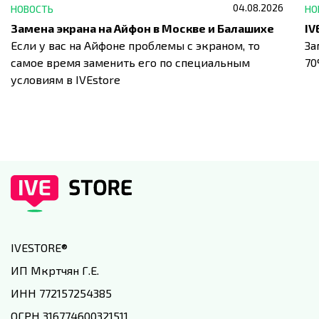
04.08.2026
НОВОСТЬ
НО
Замена экрана на Айфон в Москве и Балашихе
Если у вас на Айфоне проблемы с экраном, то
За
самое время заменить его по специальным
7
условиям в IVEstore
IVESTORE
®
ИП Мкртчян Г.Е.
ИНН 772157254385
ОГРН 316774600321511