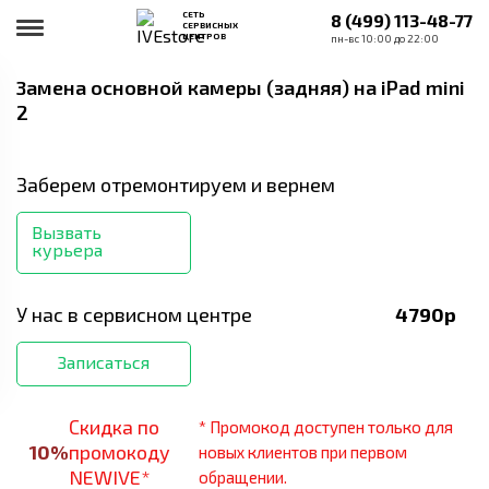
СЕТЬ
8 (499) 113-48-77
СЕРВИСНЫХ
ЦЕНТРОВ
пн-вс 10:00 до 22:00
Замена основной камеры (задняя)
на iPad mini
2
Заберем отремонтируем и вернем
Вызвать
курьера
У нас в сервисном центре
4790
р
Записаться
Скидка по
* Промокод доступен только для
10
%
промокоду
новых клиентов при первом
NEWIVE*
обращении.