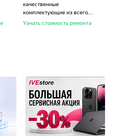
качественные
комплектующие из всего
рынка и используем самое
ше
Узнать стоимость ремонта
современное оборудование
для ремонта.