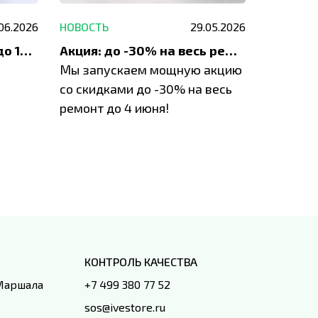
.06.2026
НОВОСТЬ
29.05.2026
НОВОСТЬ
До 1200 ₽ на ремонт и до 1500 ₽ на покупку техники Apple
Акция: до -30% на весь ремонт техники Apple
Мы запускаем мощную акцию
Если у в
у
со скидками до -30% на весь
проблем
ремонт до 4 июня!
время з
специал
IVEstore
КОНТРОЛЬ КАЧЕСТВА
 Маршала
+7 499 380 77 52
sos@ivestore.ru