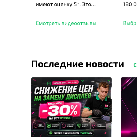
имеют оценку 5*. Это
180 0
подтверждено сотнями
нара
отзывов,
опыт.
Смотреть видеоотзывы
Выбр
Последние новости
С