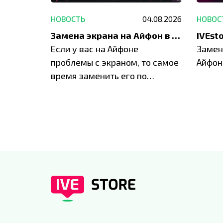
29.05.2026
НОВОСТЬ
04.08.2026
НОВОС
Акция: до -30% на весь ремонт техники Apple
Замена экрана на Айфон в Москве и Балашихе
ю акцию
Если у вас на Айфоне
Замен
а весь
проблемы с экраном, то самое
Айфон
время заменить его по
специальным условиям в
IVEstore