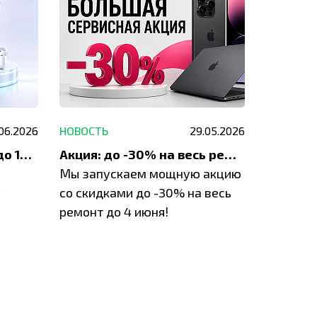
.06.2026
НОВОСТЬ
29.05.2026
НОВОСТЬ
До 1200 ₽ на ремонт и до 1500 ₽ на покупку техники Apple
Акция: до -30% на весь ремонт техники Apple
Мы запускаем мощную акцию
Если у в
у
со скидками до -30% на весь
проблем
ремонт до 4 июня!
время з
специал
IVEstore