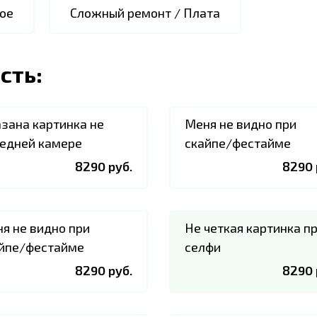
ое
Сложный ремонт / Плата
сть:
зана картинка не
Меня не видно при
едней камере
скайпе/фестайме
8290 руб.
8290 
я не видно при
Не четкая картинка п
йпе/фестайме
селфи
8290 руб.
8290 