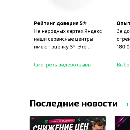
Рейтинг доверия 5⭐
Опыт
На народных картах Яндекс
За д
наши сервисные центры
отре
имеют оценку 5*. Это
180 0
подтверждено сотнями
нара
отзывов,
опыт.
Смотреть видеоотзывы
Выбр
Последние новости
С