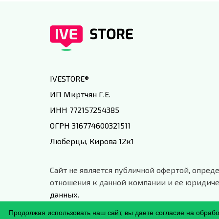
IVESTORE
®
ИП Мкртчян Г.Е.
ИНН 772157254385
ОГРН 316774600321511
Люберцы, Кирова 12к1
Сайт не является публичной офертой, опреде
отношения к данной компании и ее юридиче
данных.
Продолжая использовать наш сайт, вы даете согласие на обраб