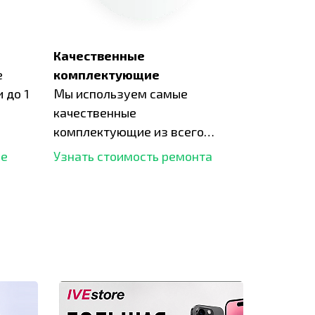
Качественные
е
комплектующие
 до 1
Мы используем самые
качественные
комплектующие из всего
рынка и используем самое
ше
Узнать стоимость ремонта
современное оборудование
для ремонта.