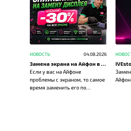
29.05.2026
НОВОСТЬ
04.08.2026
НОВОС
Акция: до -30% на весь ремонт техники Apple
Замена экрана на Айфон в Москве и Балашихе
ю акцию
Если у вас на Айфоне
Замен
а весь
проблемы с экраном, то самое
Айфон
время заменить его по
специальным условиям в
IVEstore