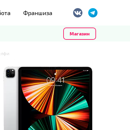
бота
Франшиза
Магазин
елфи