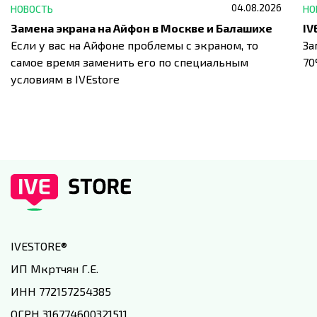
04.08.2026
НОВОСТЬ
НО
Замена экрана на Айфон в Москве и Балашихе
Если у вас на Айфоне проблемы с экраном, то
За
самое время заменить его по специальным
7
условиям в IVEstore
IVESTORE
®
ИП Мкртчян Г.Е.
ИНН 772157254385
ОГРН 316774600321511