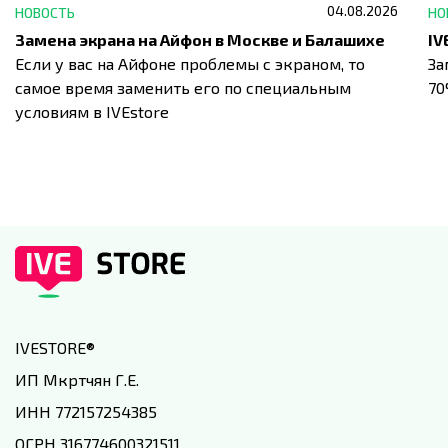
04.08.2026
НОВОСТЬ
НО
Замена экрана на Айфон в Москве и Балашихе
Если у вас на Айфоне проблемы с экраном, то
За
самое время заменить его по специальным
7
условиям в IVEstore
IVESTORE
®
ИП Мкртчян Г.Е.
ИНН 772157254385
ОГРН 316774600321511