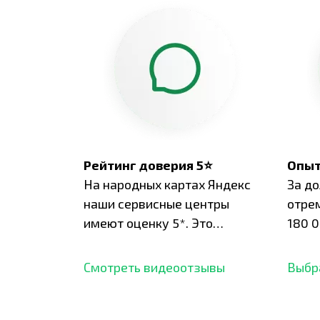
Рейтинг доверия 5⭐
Опыт
На народных картах Яндекс
За д
наши сервисные центры
отре
имеют оценку 5*. Это
180 0
подтверждено сотнями
нара
отзывов,
опыт.
Смотреть видеоотзывы
Выбр