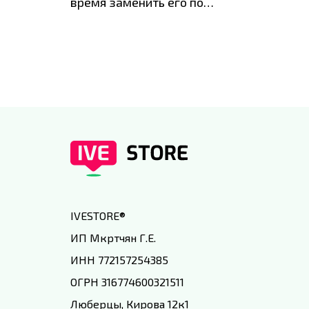
время заменить его по
специальным условиям в
IVEstore
IVESTORE
®
ИП Мкртчян Г.Е.
ИНН 772157254385
ОГРН 316774600321511
Люберцы, Кирова 12к1