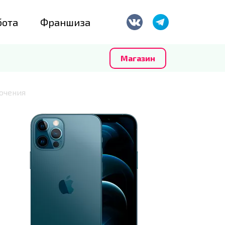
бота
Франшиза
Магазин
ючения