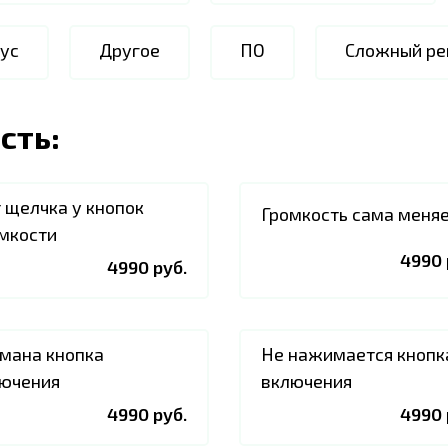
ус
Другое
ПО
Сложный ре
сть:
 щелчка у кнопок
Громкость сама меня
мкости
4990 
4990 руб.
мана кнопка
Не нажимается кнопк
ючения
включения
4990 руб.
4990 