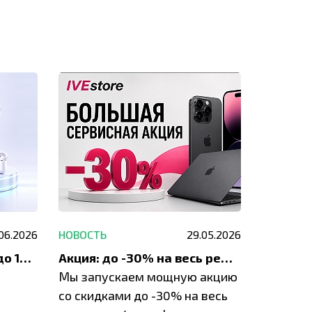
.06.2026
НОВОСТЬ
29.05.2026
НОВОСТЬ
До 1200 ₽ на ремонт и до 1500 ₽ на покупку техники Apple
Акция: до -30% на весь ремонт техники Apple
Мы запускаем мощную акцию
Если у в
у
со скидками до -30% на весь
проблем