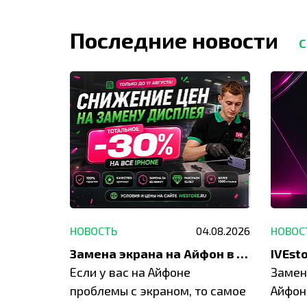
Последние новости
С
29.05.2026
НОВОСТЬ
04.08.2026
НОВОС
Акция: до -30% на весь ремонт техники Apple
Замена экрана на Айфон в Москве и Балашихе
ю акцию
Если у вас на Айфоне
Замен
а весь
проблемы с экраном, то самое
Айфон