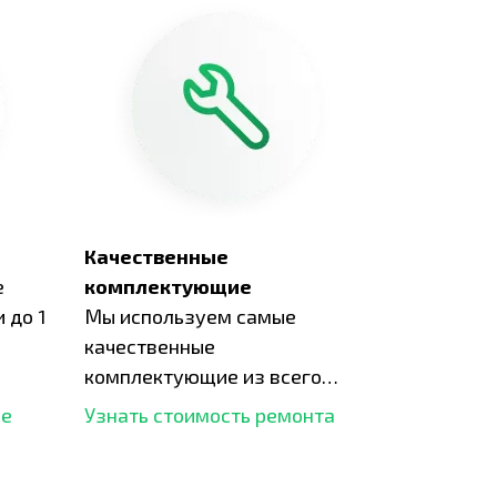
Качественные
е
комплектующие
 до 1
Мы используем самые
качественные
комплектующие из всего
рынка и используем самое
ше
Узнать стоимость ремонта
современное оборудование
для ремонта.