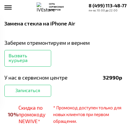
СЕТЬ
8 (499) 113-48-77
СЕРВИСНЫХ
ЦЕНТРОВ
пн-вс 10:00 до 22:00
Замена стекла
на iPhone Air
Заберем отремонтируем и вернем
Вызвать
курьера
У нас в сервисном центре
32990
р
Записаться
Скидка по
* Промокод доступен только для
10
%
промокоду
новых клиентов при первом
NEWIVE*
обращении.