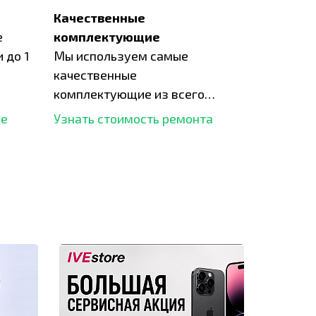
Качественные
е
комплектующие
 до 1
Мы используем самые
качественные
комплектующие из всего
рынка и используем самое
ше
Узнать стоимость ремонта
современное оборудование
для ремонта.