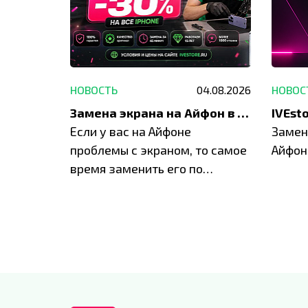
29.05.2026
НОВОСТЬ
04.08.2026
НОВОС
Акция: до -30% на весь ремонт техники Apple
Замена экрана на Айфон в Москве и Балашихе
ю акцию
Если у вас на Айфоне
Замен
а весь
проблемы с экраном, то самое
Айфон
время заменить его по
специальным условиям в
IVEstore