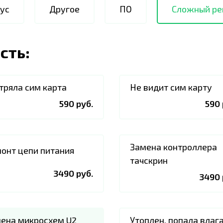
ус
Другое
ПО
Сложный ре
сть:
тряла сим карта
Не видит сим карту
590 руб.
590 
Замена контроллера
онт цепи питания
тачскрин
3490 руб.
3490 
ена микросхем U2
Утоплен, попала влаг