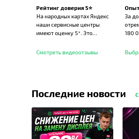
Рейтинг доверия 5⭐
Опыт
На народных картах Яндекс
За д
наши сервисные центры
отре
имеют оценку 5*. Это
180 0
подтверждено сотнями
нара
отзывов,
опыт.
Смотреть видеоотзывы
Выбр
Последние новости
С