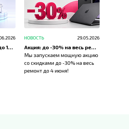
.06.2026
НОВОСТЬ
29.05.2026
НОВОСТЬ
До 1200 ₽ на ремонт и до 1500 ₽ на покупку техники Apple
Акция: до -30% на весь ремонт техники Apple
Мы запускаем мощную акцию
Если у в
у
со скидками до -30% на весь
проблем
ремонт до 4 июня!
время з
специал
IVEstore