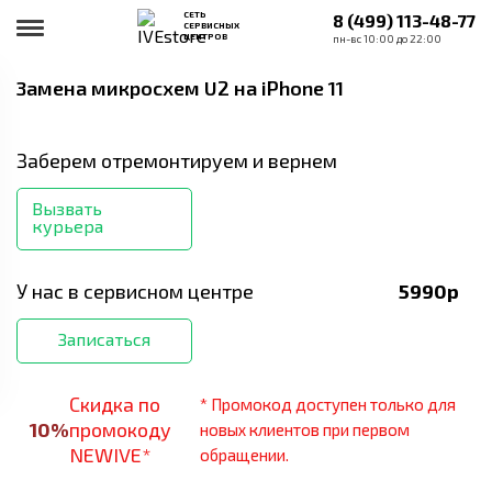
СЕТЬ
8 (499) 113-48-77
СЕРВИСНЫХ
ЦЕНТРОВ
пн-вс 10:00 до 22:00
Замена микросхем U2
на iPhone 11
Заберем отремонтируем и вернем
Вызвать
курьера
У нас в сервисном центре
5990
р
Записаться
Скидка по
* Промокод доступен только для
10
%
промокоду
новых клиентов при первом
NEWIVE*
обращении.