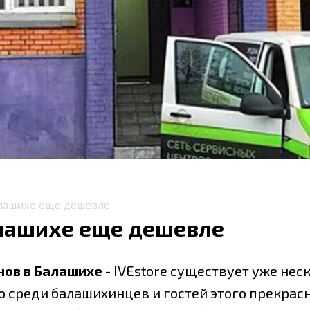
лашихе еще дешевле
лашихе еще дешевле
нов в Балашихе
- IVEstore существует уже неск
среди балашихинцев и гостей этого прекрасн