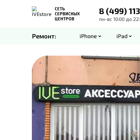
8 (499) 11
СЕТЬ
СЕРВИСНЫХ
пн-вс 10:00 до 22
ЦЕНТРОВ
Ремонт:
iPhone
iPad
iPhone
iPad
Apple Watch
iMac
Ремонт MacBook
Все модели
Все модели
Все модели
Все модели
Вс
MacBook M-Core
MacBook
Ma
iPhone 13 Pro Max
iPad 9
SE 1 40mm
iMac 27" A2115 2020 5K
iPhone 15 Plus
iPad Pro 11 4g
SE 2 40mm
iMac 21,5" A14
MacBook Air
iPhone 14
iPad mini 6
SE 1 44mm
iMac 21,5" A1311 Late 2009
iPhone 15 Pro
iPad Pro 12,9 
SE 2 44mm
iMac 21,5" A14
Air 13" M1 (A2337)
Pro 16" M1 (A
iPhone 14 Plus
iPad Pro 11 3gen
Ser 6 40mm
iMac 21,5" A1311 Mid 2010
iPhone 15 Pro
iPad Air 11 M2
Ser 8 41mm
iMac 21,5" A14
Air 13" M2 (A2681)
Pro 14" M2 (A
iPhone 14 Pro
iPad Pro 12,9 5gen
Ser 6 44mm
iMac 21,5" A1311 Mid 2011
iPhone 16
iPad Air 13 M2
Ser 8 45mm
iMac 21,5" A14
Air 15" M2 (A2941)
Pro 16" M2 (A
iPhone 14 Pro Max
iPad 10
Ser 7 41mm
iMac 21,5" A1418 Late 2012
iPhone 16 Plus
iPad mini A17 
Ultra 1
iMac 21,5" A14
Pro 13" M1 (A2338)
iPhone 15
iPad Air 5
Ser 7 45mm
iMac 21,5" A1418 Early 2013
iPhone 16 Pro
iPad Pro 11 M
Ser 9 41mm
iMac 21,5" A21
Pro 14" M1 (A2442)