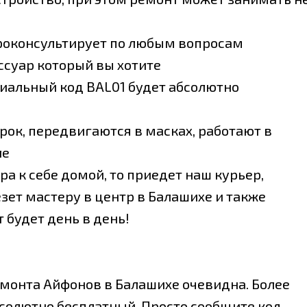
проконсультирует по любым вопросам
ссуар который вы хотите
циальный код BAL01 будет абсолютно
рок, передвигаются в масках, работают в
ле
ра к себе домой, то приедет наш курьер,
езет мастеру в центр в Балашихе и также
 будет день в день!
емонта Айфонов в Балашихе очевидна. Более
абсолютно бесплатный. Просто сообщите код