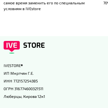
самое время заменить его по специальным
7
условиям в IVEstore
IVESTORE
®
ИП Мкртчян Г.Е.
ИНН 772157254385
ОГРН 316774600321511
Люберцы, Кирова 12к1