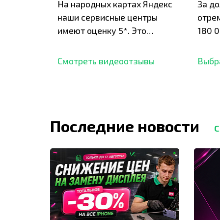
На народных картах Яндекс
За д
наши сервисные центры
отре
имеют оценку 5*. Это
180 0
подтверждено сотнями
нара
отзывов,
опыт.
Смотреть видеоотзывы
Выбр
Последние новости
С