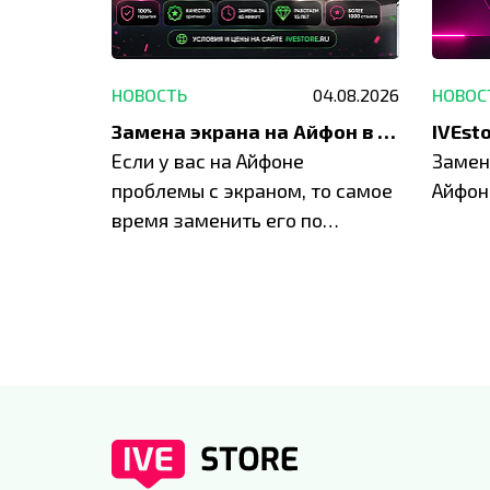
29.05.2026
НОВОСТЬ
04.08.2026
НОВОС
Акция: до -30% на весь ремонт техники Apple
Замена экрана на Айфон в Москве и Балашихе
ю акцию
Если у вас на Айфоне
Замен
а весь
проблемы с экраном, то самое
Айфон
время заменить его по
специальным условиям в
IVEstore