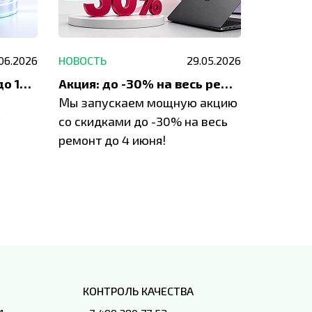
.06.2026
НОВОСТЬ
29.05.2026
НОВОСТЬ
До 1200 ₽ на ремонт и до 1500 ₽ на покупку техники Apple
Акция: до -30% на весь ремонт техники Apple
Мы запускаем мощную акцию
Если у в
у
со скидками до -30% на весь
проблем
ремонт до 4 июня!
время з
специал
IVEstore
КОНТРОЛЬ КАЧЕСТВА