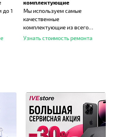
е
комплектующие
 до 1
Мы используем самые
качественные
комплектующие из всего
рынка и используем самое
ше
Узнать стоимость ремонта
современное оборудование
для ремонта.