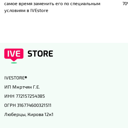
самое время заменить его по специальным
7
условиям в IVEstore
IVESTORE
®
ИП Мкртчян Г.Е.
ИНН 772157254385
ОГРН 316774600321511
Люберцы, Кирова 12к1