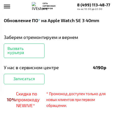
СЕТЬ
8 (499) 113-48-77
СЕРВИСНЫХ
ЦЕНТРОВ
пн-вс 10:00 до 22:00
Обновление ПО
*
на Apple Watch SE 3 40mm
Заберем отремонтируем и вернем
Вызвать
курьера
У нас в сервисном центре
4190
р
Записаться
Скидка по
* Промокод доступен только для
10
%
промокоду
новых клиентов при первом
NEWIVE*
обращении.