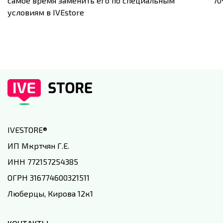
самое время заменить его по специальным
7
условиям в IVEstore
IVESTORE
®
ИП Мкртчян Г.Е.
ИНН 772157254385
ОГРН 316774600321511
Люберцы, Кирова 12к1