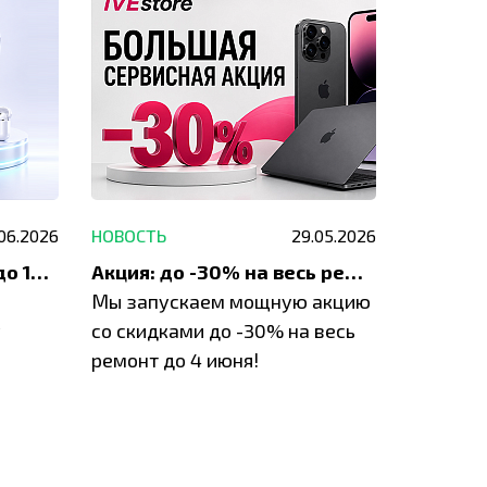
.06.2026
НОВОСТЬ
29.05.2026
НОВОСТЬ
До 1200 ₽ на ремонт и до 1500 ₽ на покупку техники Apple
Акция: до -30% на весь ремонт техники Apple
Мы запускаем мощную акцию
Если у в
у
со скидками до -30% на весь
проблем
ремонт до 4 июня!
время з
специал
IVEstore