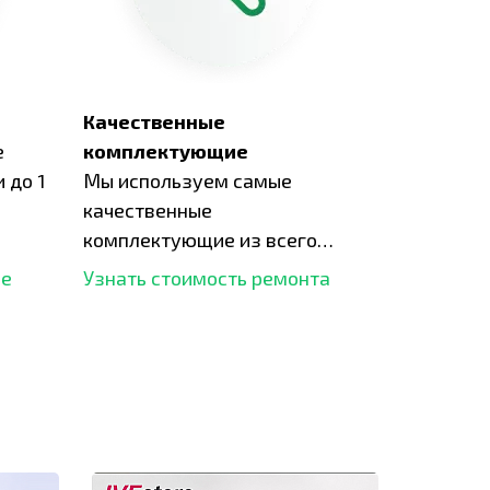
Качественные
е
комплектующие
 до 1
Мы используем самые
качественные
комплектующие из всего
рынка и используем самое
ше
Узнать стоимость ремонта
современное оборудование
для ремонта.