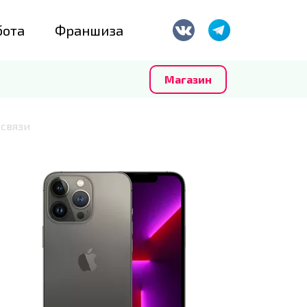
бота
Франшиза
Магазин
связи