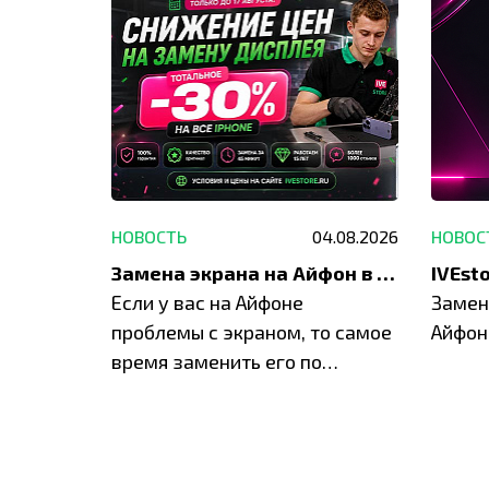
29.05.2026
НОВОСТЬ
04.08.2026
НОВОС
Акция: до -30% на весь ремонт техники Apple
Замена экрана на Айфон в Москве и Балашихе
ю акцию
Если у вас на Айфоне
Замен
а весь
проблемы с экраном, то самое
Айфон
время заменить его по
специальным условиям в
IVEstore