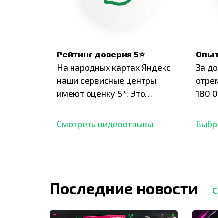
Рейтинг доверия 5⭐
Опыт
На народных картах Яндекс
За д
наши сервисные центры
отре
имеют оценку 5*. Это
180 0
подтверждено сотнями
нара
отзывов,
опыт.
Смотреть видеоотзывы
Выбр
Последние новости
С