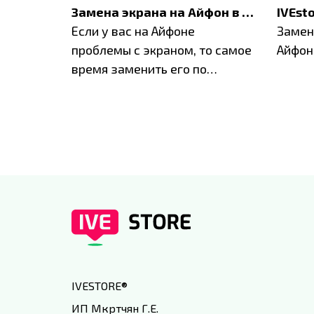
Акция: до -30% на весь ремонт техники Apple
Замена экрана на Айфон в Москве и Балашихе
ю акцию
Если у вас на Айфоне
Замен
а весь
проблемы с экраном, то самое
Айфон
время заменить его по
специальным условиям в
IVEstore
IVESTORE
®
ИП Мкртчян Г.Е.