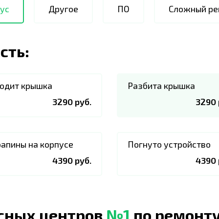
ус
Другое
ПО
Сложный ре
сть:
одит крышка
Разбита крышка
3290 руб.
3290 
апины на корпусе
Погнуто устройство
4390 руб.
4390 
исных центров
№1
по ремонту