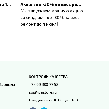
До 1200 ₽ на ремонт и до 1500 ₽ на покупку техники Apple
Акция: до -30% на весь ремонт техники Apple
Мы запускаем мощную акцию
Если у в
у
со скидками до -30% на весь
проблем
ремонт до 4 июня!
время з
специал
IVEstore
КОНТРОЛЬ КАЧЕСТВА
 Маршала
+7 499 380 77 52
sos@ivestore.ru
Ежедневно с 10:00 до 18:00