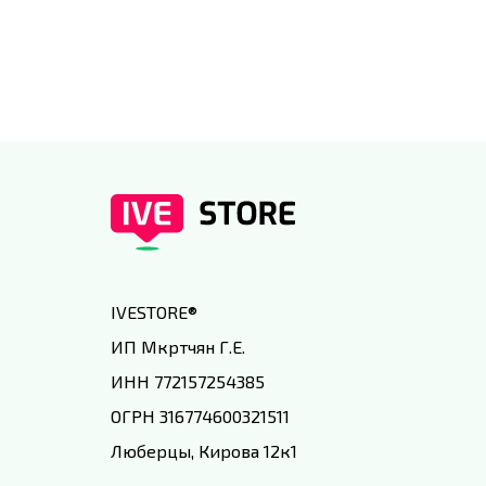
специальным условиям в
IVEstore
IVESTORE
®
ИП Мкртчян Г.Е.
ИНН 772157254385
ОГРН 316774600321511
Люберцы, Кирова 12к1