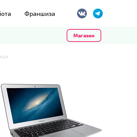
бота
Франшиза
Магазин
педа