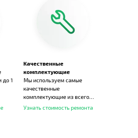
Качественные
е
комплектующие
 до 1
Мы используем самые
качественные
комплектующие из всего
рынка и используем самое
ше
Узнать стоимость ремонта
современное оборудование
для ремонта.