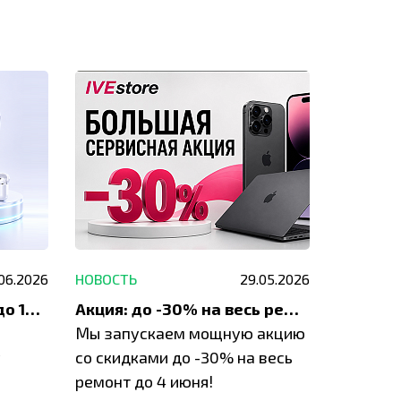
.06.2026
НОВОСТЬ
29.05.2026
НОВОСТЬ
До 1200 ₽ на ремонт и до 1500 ₽ на покупку техники Apple
Акция: до -30% на весь ремонт техники Apple
Мы запускаем мощную акцию
Если у в
у
со скидками до -30% на весь
проблем
ремонт до 4 июня!
время з