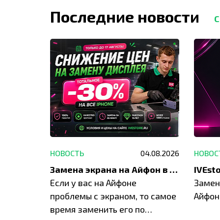
Последние новости
С
29.05.2026
НОВОСТЬ
04.08.2026
НОВОС
Акция: до -30% на весь ремонт техники Apple
Замена экрана на Айфон в Москве и Балашихе
ю акцию
Если у вас на Айфоне
Замен
а весь
проблемы с экраном, то самое
Айфон
время заменить его по