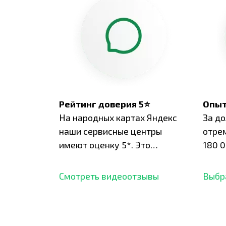
Рейтинг доверия 5⭐
Опыт
На народных картах Яндекс
За д
наши сервисные центры
отре
имеют оценку 5*. Это
180 0
подтверждено сотнями
нара
отзывов,
опыт.
Смотреть видеоотзывы
Выбр