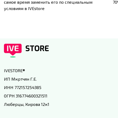
самое время заменить его по специальным
7
условиям в IVEstore
IVESTORE
®
ИП Мкртчян Г.Е.
ИНН 772157254385
ОГРН 316774600321511
Люберцы, Кирова 12к1