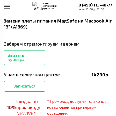
СЕТЬ
8 (499) 113-48-77
СЕРВИСНЫХ
ЦЕНТРОВ
пн-вс 10:00 до 22:00
Замена платы питания MagSafe
на Macbook Air
13" (A1369)
Заберем отремонтируем и вернем
Вызвать
курьера
У нас в сервисном центре
14290
р
Записаться
Скидка по
* Промокод доступен только для
10
%
промокоду
новых клиентов при первом
NEWIVE*
обращении.