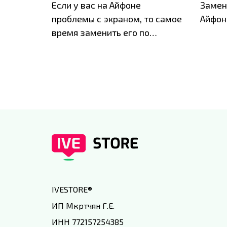
ю акцию
Если у вас на Айфоне
Замен
а весь
проблемы с экраном, то самое
Айфон
время заменить его по
специальным условиям в
IVEstore
IVESTORE
®
ИП Мкртчян Г.Е.
ИНН 772157254385