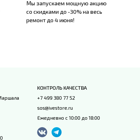
Мы запускаем мощную акцию
Если у в
у
со скидками до -30% на весь
проблем
ремонт до 4 июня!
время з
специал
IVEstore
КОНТРОЛЬ КАЧЕСТВА
 Маршала
+7 499 380 77 52
sos@ivestore.ru
Ежедневно с 10:00 до 18:00
00