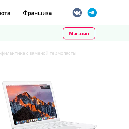
бота
Франшиза
Магазин
офилактика с заменой термопасты