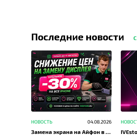
Последние новости
С
29.05.2026
НОВОСТЬ
04.08.2026
НОВОС
Акция: до -30% на весь ремонт техники Apple
Замена экрана на Айфон в Москве и Балашихе