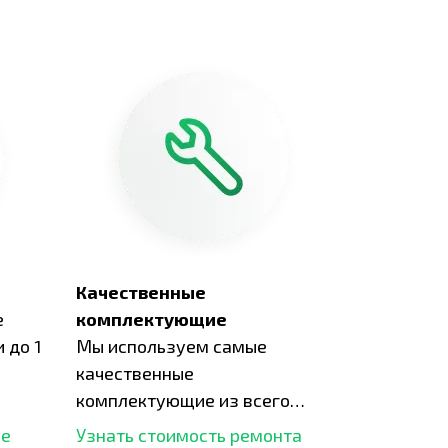
Качественные
е
комплектующие
 до 1
Мы используем самые
качественные
комплектующие из всего
рынка и используем самое
ше
Узнать стоимость ремонта