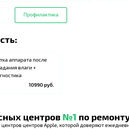
О
Профилактика
сть:
тка аппарата после
адания влаги +
гностика
10990 руб.
исных центров
№1
по ремонту
 центров центров Apple, которой доверяют ежеднев