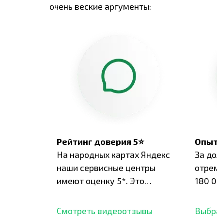
очень веские аргументы:
Рейтинг доверия 5⭐
Опыт
На народных картах Яндекс
За д
наши сервисные центры
отре
имеют оценку 5*. Это
180 0
подтверждено сотнями
нара
отзывов,
опыт.
Смотреть видеоотзывы
Выбр