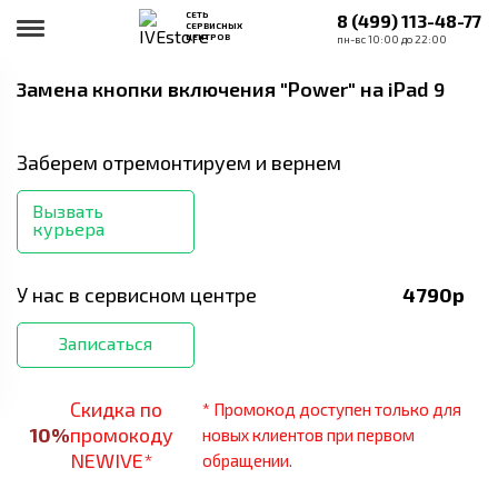
СЕТЬ
8 (499) 113-48-77
СЕРВИСНЫХ
ЦЕНТРОВ
пн-вс 10:00 до 22:00
Замена кнопки включения "Power"
на iPad 9
Заберем отремонтируем и вернем
Вызвать
курьера
У нас в сервисном центре
4790
р
Записаться
Скидка по
* Промокод доступен только для
10
%
промокоду
новых клиентов при первом
NEWIVE*
обращении.