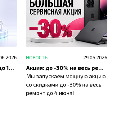
.06.2026
НОВОСТЬ
29.05.2026
НОВОСТЬ
До 1200 ₽ на ремонт и до 1500 ₽ на покупку техники Apple
Акция: до -30% на весь ремонт техники Apple
Мы запускаем мощную акцию
Если у в
у
со скидками до -30% на весь
проблем
ремонт до 4 июня!
время з
специал
IVEstore