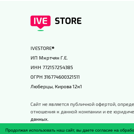
IVESTORE
®
ИП Мкртчян Г.Е.
ИНН 772157254385
ОГРН 316774600321511
Люберцы, Кирова 12к1
Сайт не является публичной офертой, опреде
отношения к данной компании и ее юридиче
данных.
Продолжая использовать наш сайт, вы даете согласие на обраб