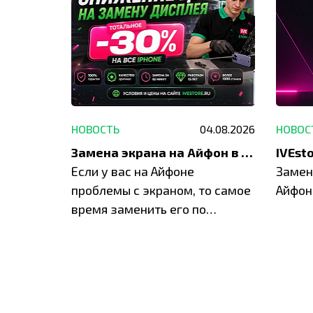
29.05.2026
НОВОСТЬ
04.08.2026
НОВОС
Акция: до -30% на весь ремонт техники Apple
Замена экрана на Айфон в Москве и Балашихе
ю акцию
Если у вас на Айфоне
Замен
а весь
проблемы с экраном, то самое
Айфон
время заменить его по
специальным условиям в
IVEstore