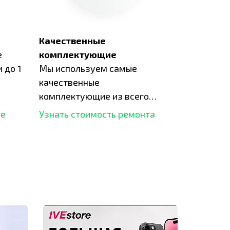
Качественные
е
комплектующие
 до 1
Мы используем самые
качественные
комплектующие из всего
рынка и используем самое
ше
Узнать стоимость ремонта
современное оборудование
для ремонта.