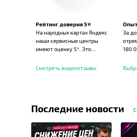
Рейтинг доверия 5⭐
Опыт
На народных картах Яндекс
За д
наши сервисные центры
отре
имеют оценку 5*. Это
180 0
подтверждено сотнями
нара
отзывов,
опыт.
Смотреть видеоотзывы
Выбр
Последние новости
С