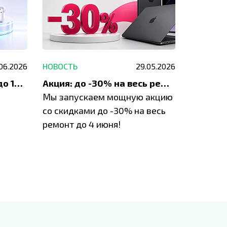
.06.2026
НОВОСТЬ
29.05.2026
НОВОСТЬ
До 1200 ₽ на ремонт и до 1500 ₽ на покупку техники Apple
Акция: до -30% на весь ремонт техники Apple
Мы запускаем мощную акцию
Если у в
у
со скидками до -30% на весь
проблем
ремонт до 4 июня!
время з
специал
IVEstore