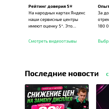
Рейтинг доверия 5⭐
Опыт
На народных картах Яндекс
За д
наши сервисные центры
отре
имеют оценку 5*. Это
180 0
подтверждено сотнями
нара
отзывов,
опыт.
Смотреть видеоотзывы
Выбр
Последние новости
С