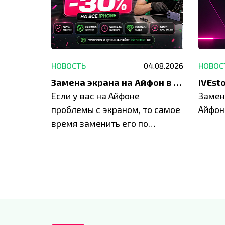
29.05.2026
НОВОСТЬ
04.08.2026
НОВОС
Акция: до -30% на весь ремонт техники Apple
Замена экрана на Айфон в Москве и Балашихе
ю акцию
Если у вас на Айфоне
Замен
а весь
проблемы с экраном, то самое
Айфон
время заменить его по
специальным условиям в
IVEstore