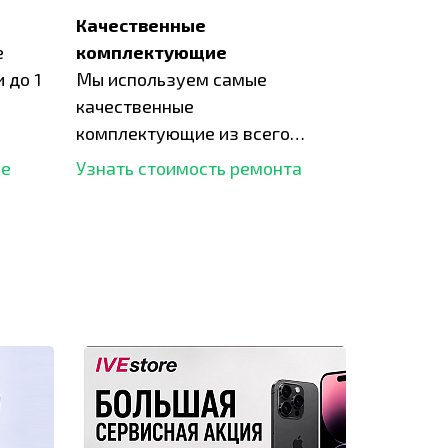
Качественные
е
комплектующие
 до 1
Мы используем самые
качественные
комплектующие из всего
рынка и используем самое
ше
Узнать стоимость ремонта
современное оборудование
для ремонта.