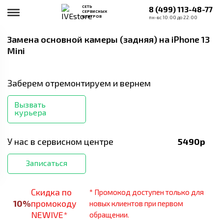
СЕТЬ
8 (499) 113-48-77
СЕРВИСНЫХ
ЦЕНТРОВ
пн-вс 10:00 до 22:00
Замена основной камеры (задняя)
на iPhone 13
Mini
Заберем отремонтируем и вернем
Вызвать
курьера
У нас в сервисном центре
5490
р
Записаться
Скидка по
* Промокод доступен только для
10
%
промокоду
новых клиентов при первом
NEWIVE*
обращении.