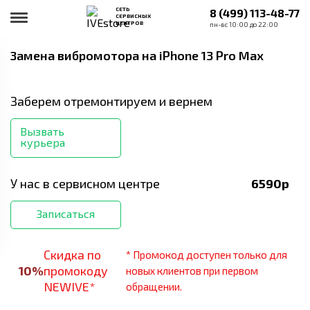
СЕТЬ
8 (499) 113-48-77
СЕРВИСНЫХ
ЦЕНТРОВ
пн-вс 10:00 до 22:00
Замена вибромотора
на iPhone 13 Pro Max
Заберем отремонтируем и вернем
Вызвать
курьера
У нас в сервисном центре
6590
р
Записаться
Скидка по
* Промокод доступен только для
10
%
промокоду
новых клиентов при первом
NEWIVE*
обращении.