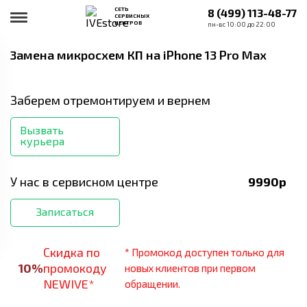
СЕТЬ
8 (499) 113-48-77
СЕРВИСНЫХ
ЦЕНТРОВ
пн-вс 10:00 до 22:00
Замена микросхем КП
на iPhone 13 Pro Max
Заберем отремонтируем и вернем
Вызвать
курьера
У нас в сервисном центре
9990
р
Записаться
Скидка по
* Промокод доступен только для
10
%
промокоду
новых клиентов при первом
NEWIVE*
обращении.