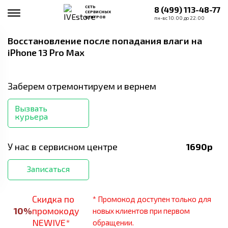
СЕТЬ
8 (499) 113-48-77
СЕРВИСНЫХ
ЦЕНТРОВ
пн-вс 10:00 до 22:00
Восстановление после попадания влаги
на
iPhone 13 Pro Max
Заберем отремонтируем и вернем
Вызвать
курьера
У нас в сервисном центре
1690
р
Записаться
Скидка по
* Промокод доступен только для
10
%
промокоду
новых клиентов при первом
NEWIVE*
обращении.