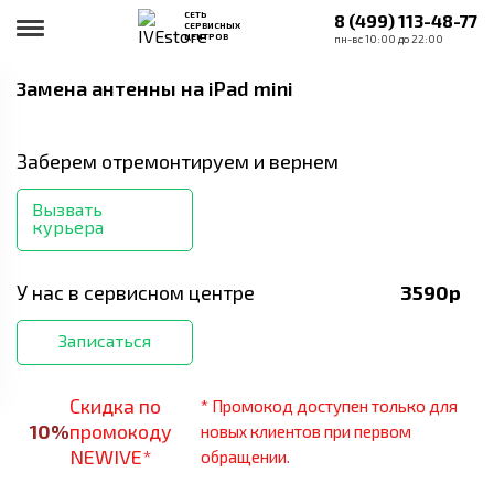
СЕТЬ
8 (499) 113-48-77
СЕРВИСНЫХ
ЦЕНТРОВ
пн-вс 10:00 до 22:00
Замена антенны
на iPad mini
Заберем отремонтируем и вернем
Вызвать
курьера
У нас в сервисном центре
3590
р
Записаться
Скидка по
* Промокод доступен только для
10
%
промокоду
новых клиентов при первом
NEWIVE*
обращении.