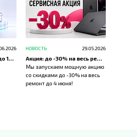
.06.2026
НОВОСТЬ
29.05.2026
НОВОСТЬ
До 1200 ₽ на ремонт и до 1500 ₽ на покупку техники Apple
Акция: до -30% на весь ремонт техники Apple
Мы запускаем мощную акцию
Если у в
у
со скидками до -30% на весь
проблем
ремонт до 4 июня!
время з
специал
IVEstore