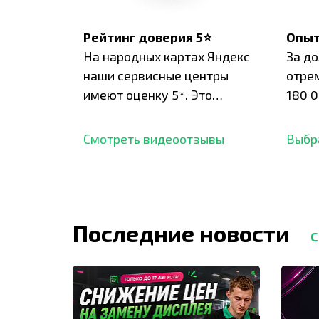
Рейтинг доверия 5⭐
Опыт
На народных картах Яндекс
За д
наши сервисные центры
отре
имеют оценку 5*. Это
180 0
подтверждено сотнями
нара
отзывов,
опыт.
Смотреть видеоотзывы
Выбр
Последние новости
С