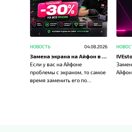
29.05.2026
НОВОСТЬ
04.08.2026
НОВОС
Акция: до -30% на весь ремонт техники Apple
Замена экрана на Айфон в Москве и Балашихе
ю акцию
Если у вас на Айфоне
Замен
а весь
проблемы с экраном, то самое
Айфон
время заменить его по
специальным условиям в
IVEstore