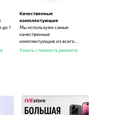
Качественные
е
комплектующие
 до 1
Мы используем самые
качественные
комплектующие из всего
рынка и используем самое
ше
Узнать стоимость ремонта
современное оборудование
для ремонта.