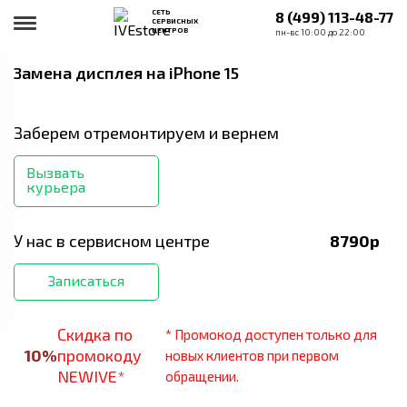
СЕТЬ
8 (499) 113-48-77
СЕРВИСНЫХ
ЦЕНТРОВ
пн-вс 10:00 до 22:00
Замена дисплея
на iPhone 15
Заберем отремонтируем и вернем
Вызвать
курьера
У нас в сервисном центре
8790
р
Записаться
Скидка по
* Промокод доступен только для
10
%
промокоду
новых клиентов при первом
NEWIVE*
обращении.