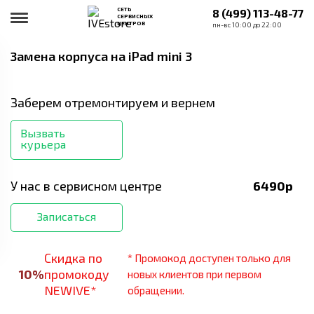
СЕТЬ
8 (499) 113-48-77
СЕРВИСНЫХ
ЦЕНТРОВ
пн-вс 10:00 до 22:00
Замена корпуса
на iPad mini 3
Заберем отремонтируем и вернем
Вызвать
курьера
У нас в сервисном центре
6490
р
Записаться
Скидка по
* Промокод доступен только для
10
%
промокоду
новых клиентов при первом
NEWIVE*
обращении.