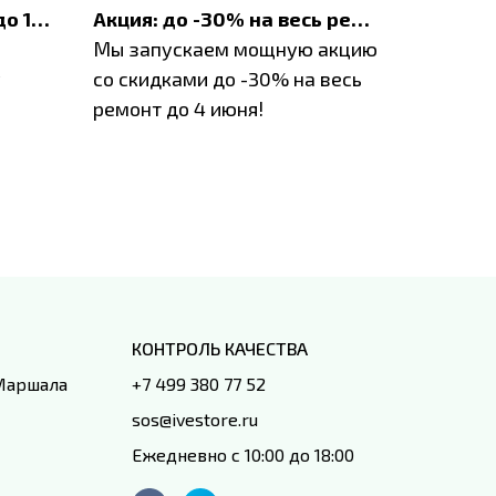
До 1200 ₽ на ремонт и до 1500 ₽ на покупку техники Apple
Акция: до -30% на весь ремонт техники Apple
Мы запускаем мощную акцию
Если у в
у
со скидками до -30% на весь
проблем
ремонт до 4 июня!
время з
специал
IVEstore
КОНТРОЛЬ КАЧЕСТВА
 Маршала
+7 499 380 77 52
sos@ivestore.ru
Ежедневно с 10:00 до 18:00