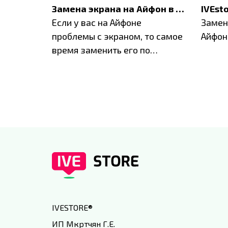
Акция: до -30% на весь ремонт техники Apple
Замена экрана на Айфон в Москве и Балашихе
ю акцию
Если у вас на Айфоне
Замен
а весь
проблемы с экраном, то самое
Айфон
время заменить его по
специальным условиям в
IVEstore
IVESTORE
®
ИП Мкртчян Г.Е.