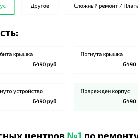
ус
Другое
Сложный ремонт / Плат
сть:
бита крышка
Погнута крышка
6490 руб.
6490 
нуто устройство
Поврежден корпус
6490 руб.
6490 
исных центров
№1
по ремонту