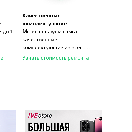
Качественные
е
комплектующие
 до 1
Мы используем самые
качественные
комплектующие из всего
рынка и используем самое
ше
Узнать стоимость ремонта
современное оборудование
для ремонта.