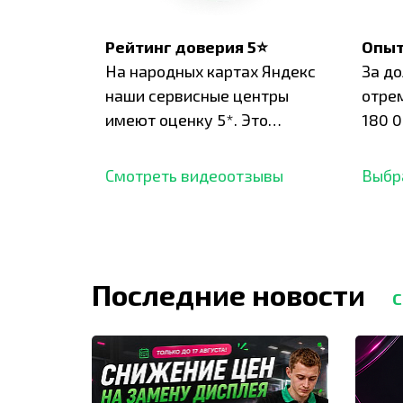
Рейтинг доверия 5⭐
Опыт
На народных картах Яндекс
За д
наши сервисные центры
отре
имеют оценку 5*. Это
180 0
подтверждено сотнями
нара
отзывов,
опыт.
Смотреть видеоотзывы
Выбр
Последние новости
С