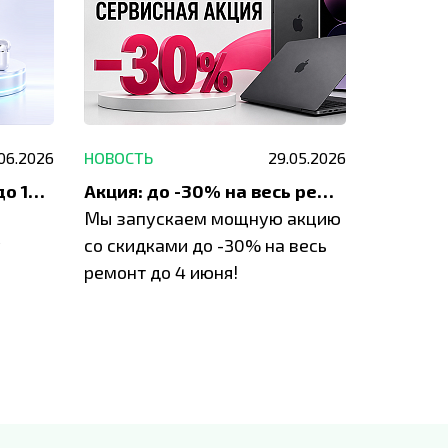
.06.2026
НОВОСТЬ
29.05.2026
НОВОСТЬ
До 1200 ₽ на ремонт и до 1500 ₽ на покупку техники Apple
Акция: до -30% на весь ремонт техники Apple
Мы запускаем мощную акцию
Если у в
у
со скидками до -30% на весь
проблем
ремонт до 4 июня!
время з
специал
IVEstore