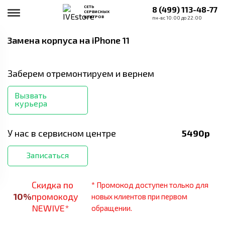
СЕТЬ
8 (499) 113-48-77
СЕРВИСНЫХ
ЦЕНТРОВ
пн-вс 10:00 до 22:00
Замена корпуса
на iPhone 11
Заберем отремонтируем и вернем
Вызвать
курьера
У нас в сервисном центре
5490
р
Записаться
Скидка по
* Промокод доступен только для
10
%
промокоду
новых клиентов при первом
NEWIVE*
обращении.